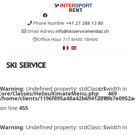
Phone Number
+41 27 288 12 80
Email Adress
info@skiservicenendaz.ch
Office Hour
7/7 8H00 18H00
Warning
: Undefined property: stdClass::$width in
on
/Core/Classes/HelixultimateMenu.php
469
/home/clients/1196f895a48a42b69412379b7e0952ad
line
on line
455
Warning
: Undefined property: stdClass::$width in